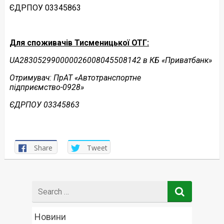
ЄДРПОУ 03345863
Для
споживачів Тисменицької
ОТГ
:
UA
283052990000026008045508142 в КБ «Приватбанк»
Отримувач: ПрАТ «Автотранспортне
підприємство-0928»
ЄДРПОУ 03345863
Share
Tweet
Search
for
Новини