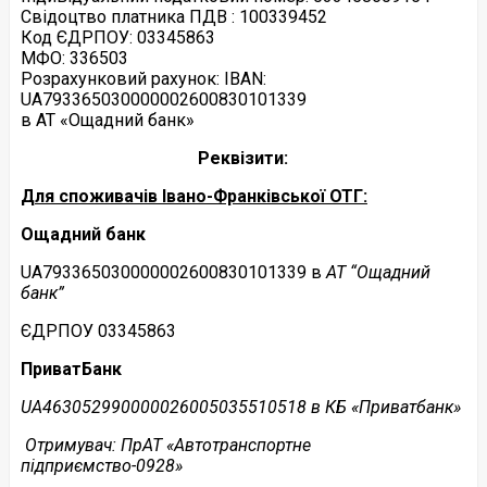
Свідоцтво платника ПДВ : 100339452
Код ЄДРПОУ: 03345863
МФО: 336503
Розрахунковий рахунок: IBAN:
UA793365030000002600830101339
в АТ «Ощадний банк»
Реквізити:
Для споживачів Івано-Франківської ОТГ:
Ощадний банк
UA793365030000002600830101339 в
АТ “Ощадний
банк”
ЄДРПОУ 03345863
ПриватБанк
UA
463052990000026005035510518 в КБ «Приватбанк»
Отримувач: ПрАТ «Автотранспортне
підприємство-0928»