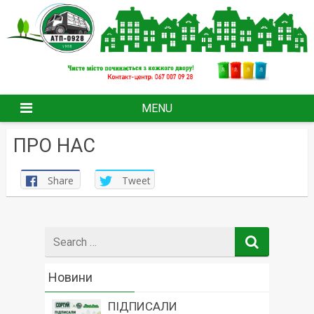
Skip
to
content
MENU
ПРО НАС
Share
Tweet
Search
for
Новини
ПІДПИСАЛИ